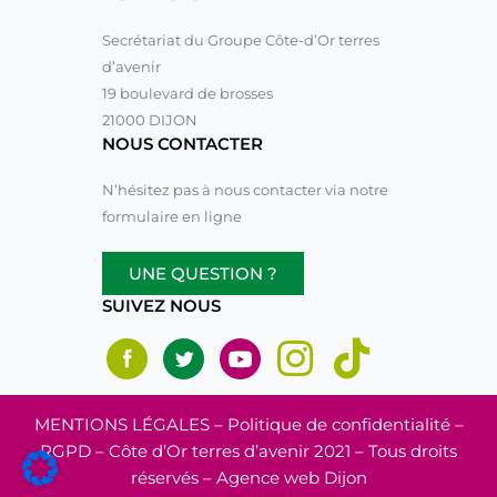
Secrétariat du Groupe Côte-d’Or terres
d’avenir
19 boulevard de brosses
21000 DIJON
NOUS CONTACTER
N’hésitez pas à nous contacter via notre
formulaire en ligne
UNE QUESTION ?
SUIVEZ NOUS
MENTIONS LÉGALES
– Politique de confidentialité –
RGPD – Côte d’Or terres d’avenir 2021 – Tous droits
réservés –
Agence web Dijon