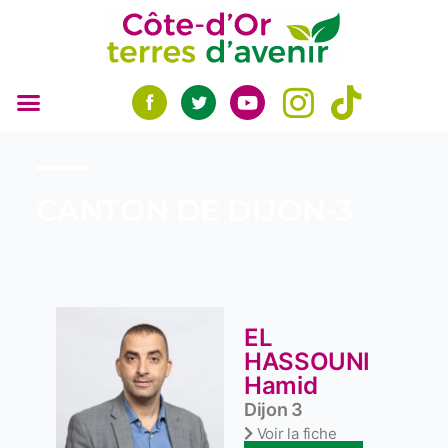
Aller
au
contenu
CANTON DE DIJON-3
EL
HASSOUNI
Hamid
Dijon 3
Voir la fiche