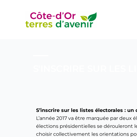
Aller
au
contenu
S'INSCRIRE SUR LES 
S’inscrire sur les listes électorales : un
L’année 2017 va être marquée par deux é
élections présidentielles se dérouleront les 
choisir collectivement les orientations p