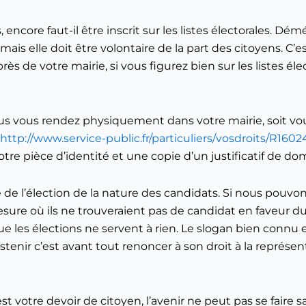
 encore faut-il être inscrit sur les listes électorales.
mais elle doit être volontaire de la part des citoyens. C’e
 de votre mairie, si vous figurez bien sur les listes élec
 vous vous rendez physiquement dans votre mairie, soit v
http://www.service-public.fr/particuliers/vosdroits/R1602
tre pièce d’identité et une copie d’un justificatif de do
ipe de l’élection de la nature des candidats. Si nous pou
esure où ils ne trouveraient pas de candidat en faveur d
es élections ne servent à rien. Le slogan bien connu en l
tenir c’est avant tout renoncer à son droit à la représen
’est votre devoir de citoyen, l’avenir ne peut pas se faire s