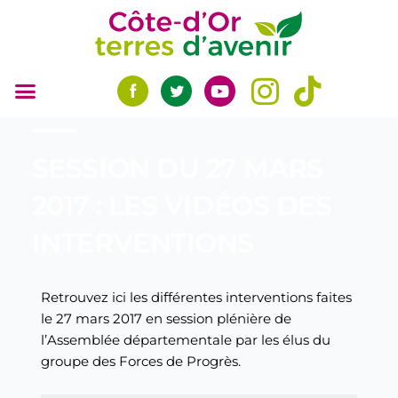
Aller
au
contenu
SESSION DU 27 MARS
2017 : LES VIDÉOS DES
INTERVENTIONS
Retrouvez ici les différentes interventions faites
le 27 mars 2017 en session plénière de
l’Assemblée départementale par les élus du
groupe des Forces de Progrès.