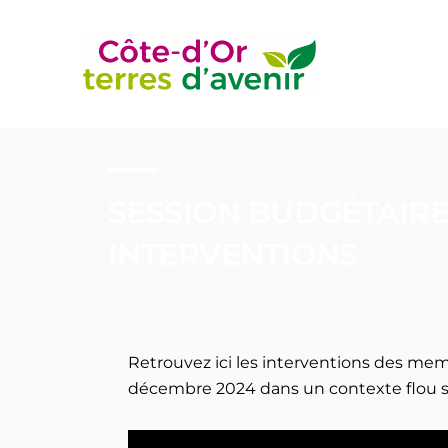
Aller
au
contenu
SESSION BUDGÉTAIRE 
INTERVENTIONS
Retrouvez ici les interventions des memb
décembre 2024 dans un contexte flou sur