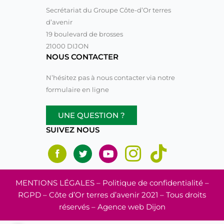
Secrétariat du Groupe Côte-d’Or terres
d’avenir
19 boulevard de brosses
21000 DIJON
NOUS CONTACTER
N’hésitez pas à nous contacter via notre
formulaire en ligne
UNE QUESTION ?
SUIVEZ NOUS
MENTIONS LÉGALES
– Politique de confidentialité –
RGPD – Côte d’Or terres d’avenir 2021 – Tous droits
réservés –
Agence web Dijon