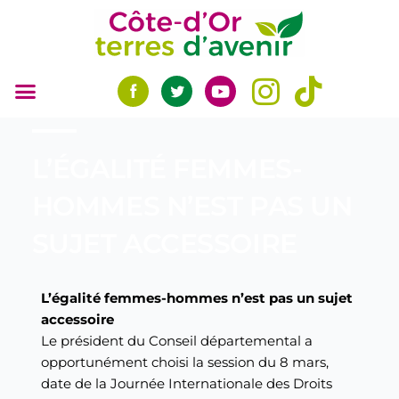
Aller
au
contenu
L’ÉGALITÉ FEMMES-
HOMMES N’EST PAS UN
SUJET ACCESSOIRE
L’égalité femmes-hommes n’est pas un sujet
accessoire
Le président du Conseil départemental a
opportunément choisi la session du 8 mars,
date de la Journée Internationale des Droits