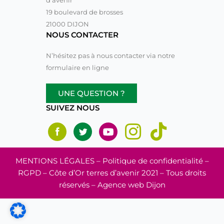
19 boulevard de brosses
21000 DIJON
NOUS CONTACTER
N’hésitez pas à nous contacter via notre
formulaire en ligne
UNE QUESTION ?
SUIVEZ NOUS
MENTIONS LÉGALES
– Politique de confidentialité –
RGPD – Côte d’Or terres d’avenir 2021 – Tous droits
réservés –
Agence web Dijon