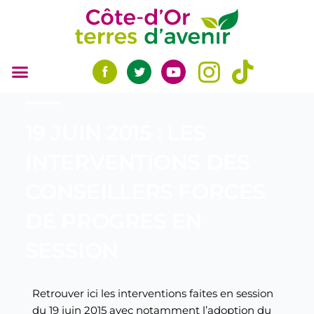
Aller
au
contenu
19 JUIN 2015 : LES
INTERVENTIONS DES
CONSEILLERS FORCES
DE PROGRES EN
SESSION
Retrouver ici les interventions faites en session
du 19 juin 2015 avec notamment l’adoption du